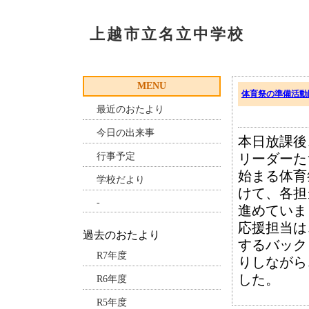
上越市立名立中学校
MENU
体育祭の準備活動
最近のおたより
今日の出来事
本日放課後
行事予定
リーダーた
始まる体育
学校だより
けて、各担
-
進めていま
応援担当は
過去のおたより
するバック
R7年度
りしながら
した。
R6年度
R5年度